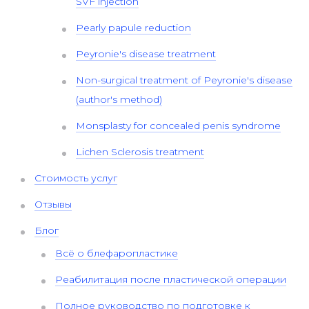
SVF injection
Pearly papule reduction
Peyronie's disease treatment
Non-surgical treatment of Peyronie's disease
(author's method)
Monsplasty for concealed penis syndrome
Lichen Sclerosis treatment
Стоимость услуг
Отзывы
Блог
Всё о блефаропластике
Реабилитация после пластической операции
Полное руководство по подготовке к