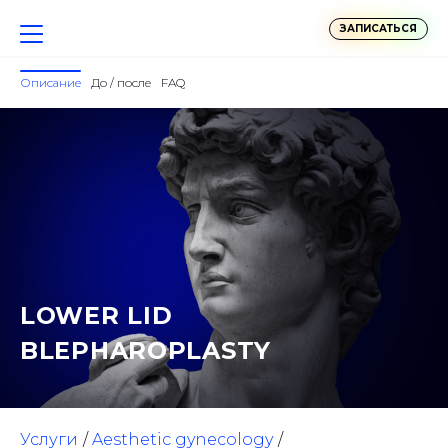
ЗАПИСАТЬСЯ
Описание
До / после
FAQ
LOWER LID
BLEPHAROPLASTY
Услуги
Aesthetic gynecology