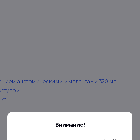
чением анатомическими имплантами 320 мл
оступом
ка
Внимание!