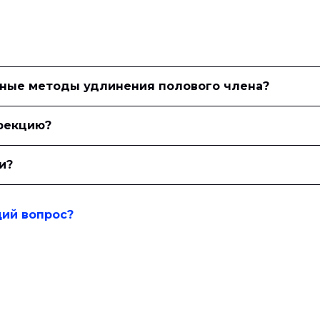
вные методы удлинения полового члена?
эрекцию?
и?
щий вопрос?