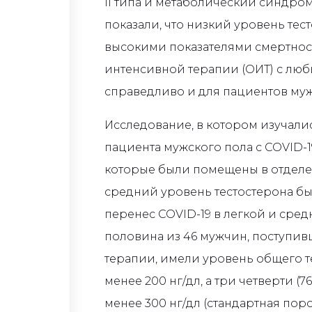
II типа и метаболический синдр
показали, что низкий уровень тес
высокими показателями смертнос
интенсивной терапии (ОИТ) с люб
справедливо и для пациентов мужс
Исследование, в котором изучали
пациента мужского пола с COVID-19
которые были помещены в отделе
средний уровень тестостерона был
перенес COVID-19 в легкой и сре
половина из 46 мужчин, поступив
терапии, имели уровень общего те
менее 200 нг/дл, а три четверти (
менее 300 нг/дл (стандартная пор