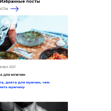
 Избранные посты
осты
нваря 2021
ТА ДЛЯ МУЖЧИН
та
,
диета для мужчин
,
чем
мить мужчину