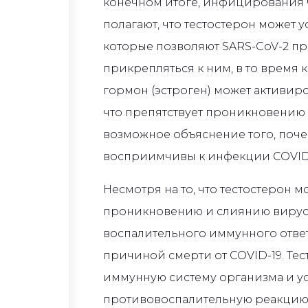
конечном итоге, инфицирования 
полагают, что тестостерон может 
которые позволяют SARS-CoV-2 пр
прикрепляться к ним, в то время
гормон (эстроген) может активир
что препятствует проникновению 
возможное объяснение того, поч
восприимчивы к инфекции COVID-
Несмотря на то, что тестостерон 
проникновению и слиянию вируса
воспалительного иммунного ответ
причиной смерти от COVID-19. Те
иммунную систему организма и у
противовоспалительную реакцию 