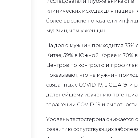
исследователи глубже вникают в
клинических исходах для пациен
более высокие показатели инфиц
мужчин, чем у женщин.
На долю мужчин приходится 73% см
Китае, 59% в Южной Корее и 70% 
Центров по контролю и профилак
показывают, что на мужчин приход
связанных с COVID-19, в США. Эти 
дальнейшему изучению потенциал
заражении COVID-19 и смертности
Уровень тестостерона снижается с
развитию сопутствующих заболева