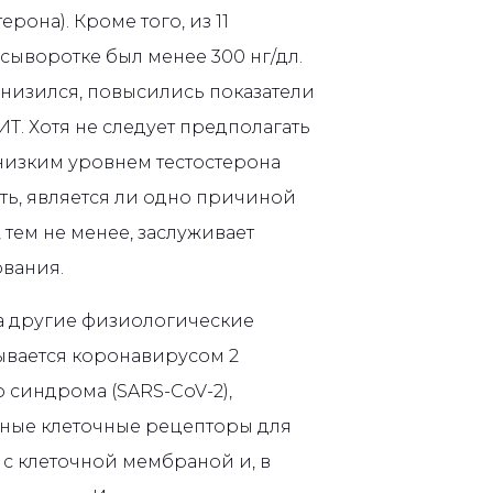
рона). Кроме того, из 11
сыворотке был менее 300 нг/дл.
снизился, повысились показатели
Т. Хотя не следует предполагать
низким уровнем тестостерона
ать, является ли одно причиной
 тем не менее, заслуживает
вания.
на другие физиологические
ывается коронавирусом 2
 синдрома (SARS-CoV-2),
нные клеточные рецепторы для
 с клеточной мембраной и, в