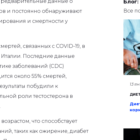
 предварительные данные о
Блог:
Все п
тов и постоянно обнаруживают
ирования и смертности у
ертей, связанных с COVID-19, в
в Италии. Последние данные
тике заболеваний (CDC)
ится около 55% смертей,
13 я
результаты побудили к
ДИЕ
ьной роли тестостерона в
Дие
.
кор
 возрастом, что способствует
ний, таких как ожирение, диабет