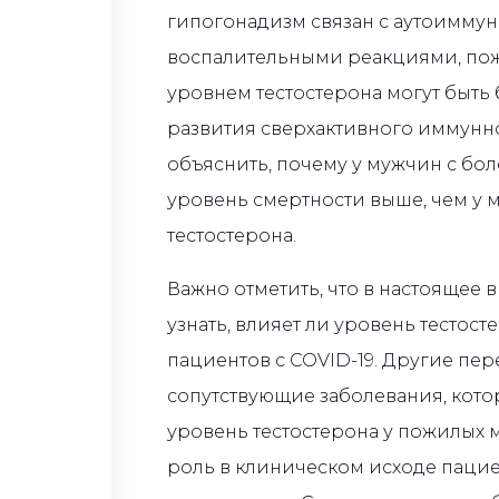
гипогонадизм связан с аутоимму
воспалительными реакциями, по
уровнем тестостерона могут быть
развития сверхактивного иммунног
объяснить, почему у мужчин с бо
уровень смертности выше, чем у
тестостерона.
Важно отметить, что в настоящее
узнать, влияет ли уровень тестос
пациентов с COVID-19. Другие пер
сопутствующие заболевания, кот
уровень тестостерона у пожилых 
роль в клиническом исходе пацие