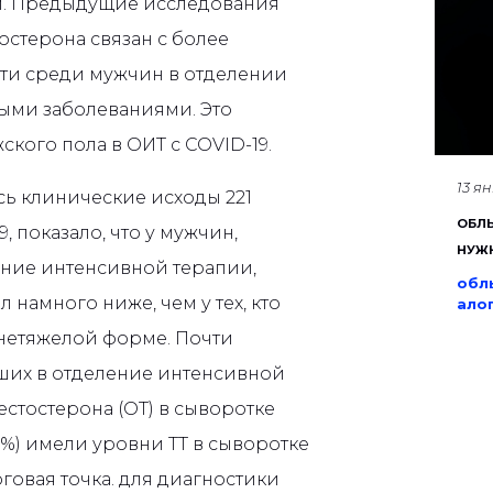
ом. Предыдущие исследования
тостерона связан с более
ти среди мужчин в отделении
ыми заболеваниями. Это
кого пола в ОИТ с COVID-19.
13 я
сь клинические исходы 221
ОБЛЫ
, показало, что у мужчин,
НУЖ
ние интенсивной терапии,
обл
 намного ниже, чем у тех, кто
ало
днетяжелой форме. Почти
ших в отделение интенсивной
стостерона (ОТ) в сыворотке
76%) имели уровни ТТ в сыворотке
оговая точка. для диагностики