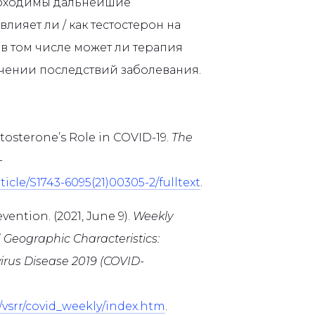
еобходимы дальнейшие
лияет ли / как тестостерон на
в том числе может ли терапия
гчении последствий заболевания.
estosterone’s Role in COVID-19.
The
-
icle/S1743-6095(21)00305-2/fulltext
.
ention. (2021, June 9).
Weekly
Geographic Characteristics:
irus Disease 2019 (COVID-
/vsrr/covid_weekly/index.htm
.