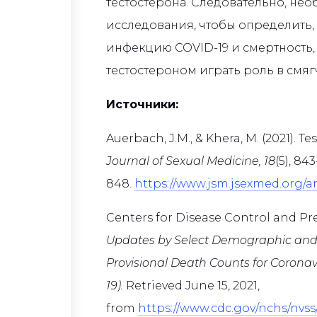
тестостерона. Следовательно, н
исследования, чтобы определить, в
инфекцию COVID-19 и смертность, 
тестостероном играть роль в смя
Источники:
Auerbach, J.M., & Khera, M. (2021). T
Journal of Sexual Medicine, 18
(5), 843
848.
https://www.jsm.jsexmed.org/art
Centers for Disease Control and Prev
Updates by Select Demographic and 
Provisional Death Counts for Coronav
19).
Retrieved June 15, 2021,
from
https://www.cdc.gov/nchs/nvss