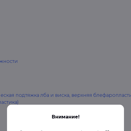
ежности
ская подтяжка лба и виска, верхняя блефаропласт
астика)
Внимание!