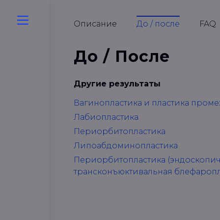
Описание
До / после
FAQ
До / После
Другие результаты
Вагинопластика и пластика пром
Лабиопластика
Периорбитопластика
Липоабдоминопластика
Периорбитопластика (эндоскопиче
трансконъюктивальная блефаропл